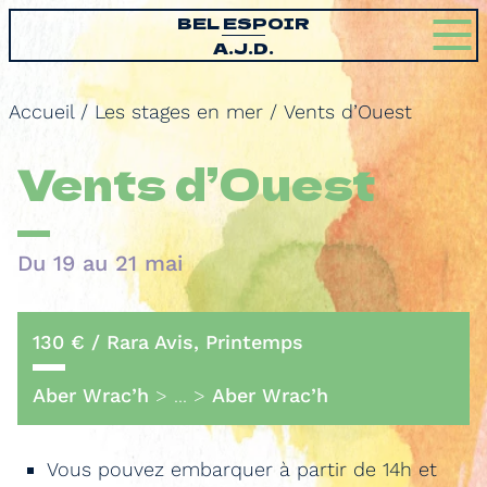
BEL ESPOIR
A.J.D.
Accueil
/
Les stages en mer
/
Vents d’Ouest
Vents d’Ouest
Du 19 au 21 mai
130 € / Rara Avis, Printemps
Aber Wrac’h
> ... >
Aber Wrac’h
Vous pouvez embarquer à partir de 14h et