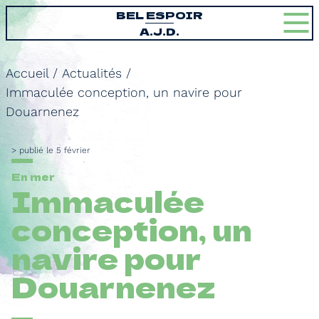
BEL ESPOIR
A.J.D.
Accueil
/
Actualités
/
Immaculée conception, un navire pour
Douarnenez
publié le 5 février
En mer
Immaculée
conception, un
navire pour
Douarnenez