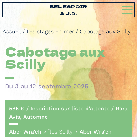
BEL ESPOIR
A.J.D.
Accueil
/
Les stages en mer
/
Cabotage aux Scilly
Cabotage aux
Scilly
Du 3 au 12 septembre 2025
585 € / Inscription sur liste d'attente / Rara
Avis, Automne
Aber Wra’ch
> Îles Scilly >
Aber Wra’ch