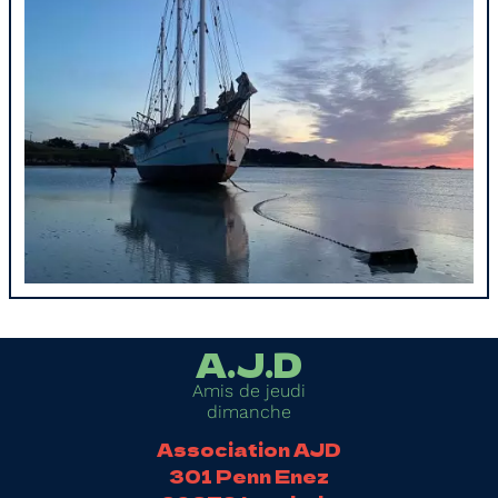
A.J.D
Amis de jeudi
dimanche
Association AJD
301 Penn Enez